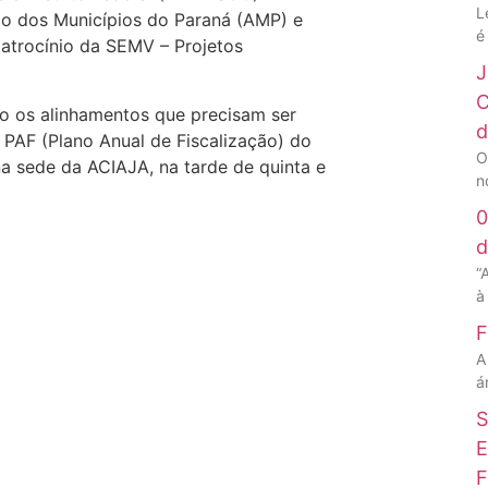
L
o dos Municípios do Paraná (AMP) e
é
atrocínio da SEMV – Projetos
J
C
ão os alinhamentos que precisam ser
d
o PAF (Plano Anual de Fiscalização) do
O
 sede da ACIAJA, na tarde de quinta e
n
0
d
“
à
F
A
á
S
E
F